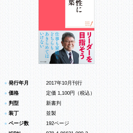
●
発行年月
2017年10月刊行
●
価格
定価 1,100円（税込）
●
判型
新書判
●
装丁
並製
●
ページ数
192ページ