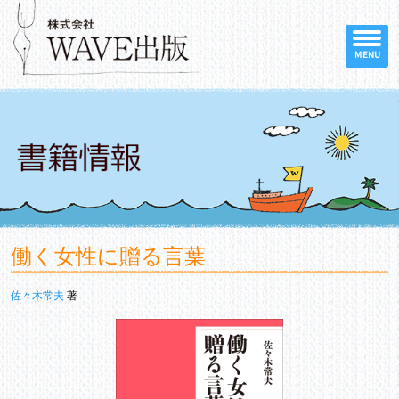
MENU
働く女性に贈る言葉
佐々木常夫
著