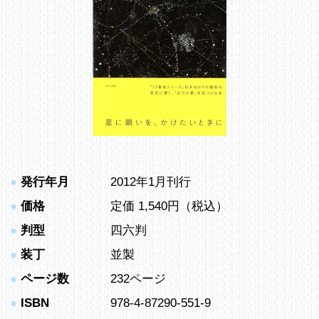
●
発行年月
2012年1月刊行
●
価格
定価 1,540円（税込）
●
判型
四六判
●
装丁
並製
●
ページ数
232ページ
●
ISBN
978-4-87290-551-9