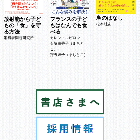
鳥のはなし
フランスの子ど
放射能から子ど
松本壯志
もはなんでも食
もの「食」を守
べる
る方法
カレン・ルビロン
消費者問題研究所
石塚由香子（まちと
こ）
狩野綾子（まちとこ）