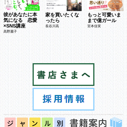
彼があなたに本
もっと可愛いま
家を買いたくな
気になる 恋愛
まで億ガール
ったら
×SNS講座
宮本佳実
長谷川高
高野麗子