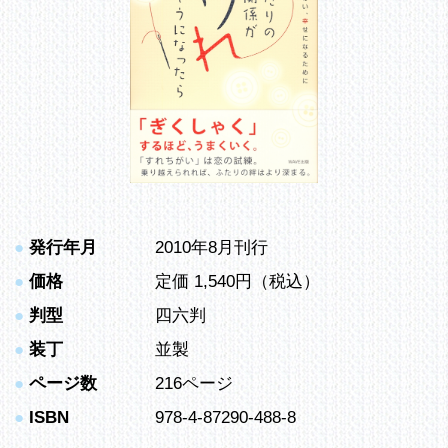
●
発行年月
2010年8月刊行
●
価格
定価 1,540円（税込）
●
判型
四六判
●
装丁
並製
●
ページ数
216ページ
●
ISBN
978-4-87290-488-8