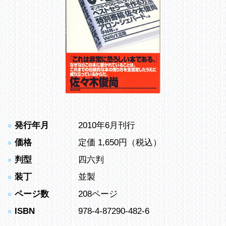
●
発行年月
2010年6月刊行
●
価格
定価 1,650円（税込）
●
判型
四六判
●
装丁
並製
●
ページ数
208ページ
●
ISBN
978-4-87290-482-6