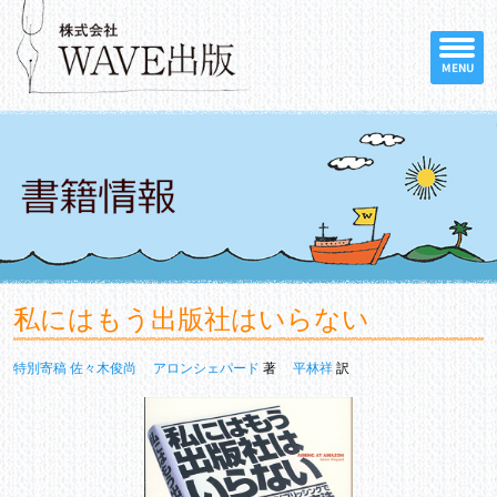
MENU
私にはもう出版社はいらない
特別寄稿 佐々木俊尚
アロンシェパード
著
平林祥
訳