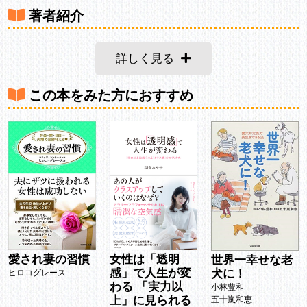
著者紹介
詳しく見る
この本をみた方におすすめ
愛され妻の習慣
女性は「透明
世界一幸せな老
感」で人生が変
犬に！
ヒロコグレース
わる 「実力以
小林豊和
上」に見られる
五十嵐和恵