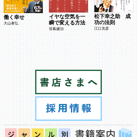
松下幸之助 成
イヤな空気を一
働く幸せ
功の法則
瞬で変える方法
大山泰弘
江口克彦
笹氣健治