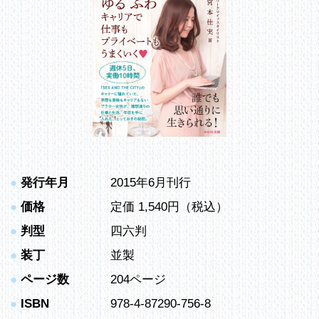
●
発行年月
2015年6月刊行
●
価格
定価 1,540円（税込）
●
判型
四六判
●
装丁
並製
●
ページ数
204ページ
●
ISBN
978-4-87290-756-8