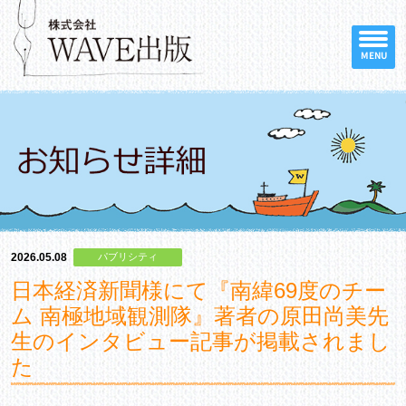
MENU
2026.05.08
パブリシティ
日本経済新聞様にて『南緯69度のチー
ム 南極地域観測隊』著者の原田尚美先
生のインタビュー記事が掲載されまし
た