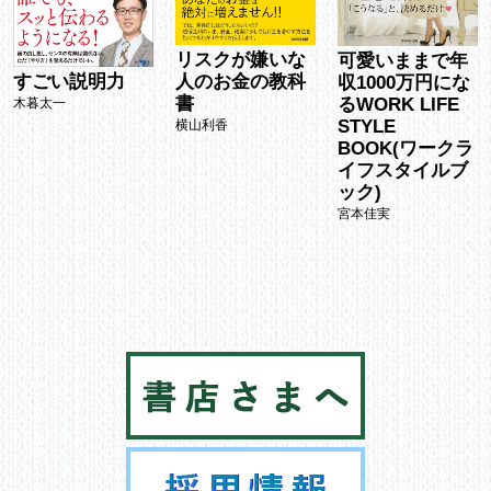
リスクが嫌いな
可愛いままで年
すごい説明力
人のお金の教科
収1000万円にな
書
るWORK LIFE
木暮太一
STYLE
横山利香
BOOK(ワークラ
イフスタイルブ
ック)
宮本佳実