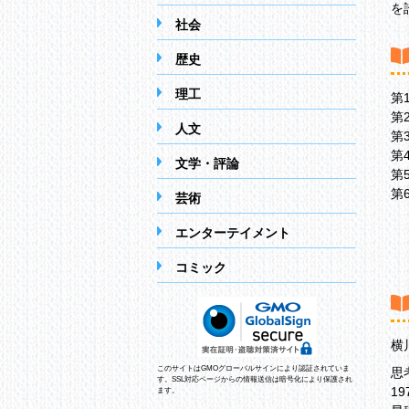
を
社会
歴史
理工
第
第
人文
第
第
文学・評論
第
第
芸術
エンターテイメント
コミック
横
このサイトはGMOグローバルサインにより認証されていま
思
す。SSL対応ページからの情報送信は暗号化により保護され
1
ます。