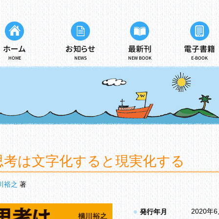
ホーム
お知らせ
最新刊
電子書籍
HOME
NEWS
NEW BOOK
E-BOOK
思考は文字化すると現実化する
川裕之
著
●
2020年
発行年月