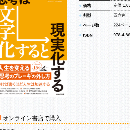
●
定価 1,
価格
●
四六判
判型
●
224ペー
ページ数
●
978-4-8
ISBN
オンライン書店で購入