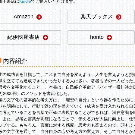
電子書店は
Kindle
でご購入いただけます。
Amazon
楽天ブックス
紀伊國屋書店
honto
内容紹介
生の成功者を目指して、これまで自分を変えよう、人生を変えようと挑
標を立てても達成できなかったりする人は多い。著者もその一人だった
思考を文字化すること」。本書は、自己紹介革命アドバイザー横川裕之
3万2000円）のメソッドを書籍化した。
考の文字化の基本的な考え方は、「理想の自分」という器を作るために
ジを明確にして、行動で器の形を整えていく（成功を受け入れられる自
で考えていることを言葉で正確に表現することができれば、潜在意識を
。また、思考と言葉が明確になることで、伝える力が大幅に向上し、仕
ップする。もちろん、言葉に対する感度、思考力も高まるので、頭もよ
考の文字化を通して、自分自身の心や考え方の変え方、そして自分とか