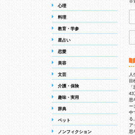
※
心理
料理
教育・学参
星占い
恋愛
美容
文芸
人
目
介護・保険
「
4
趣味・実用
思
ー
辞典
中
る
ペット
ア
思
ノンフィクション