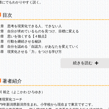
誰にでもわかりやすく説く。
目次
1章 思考を現実化できる人、できない人
2章 自分が求めているものを見つけ、目標に変える
3章 思いを強くする【４観点】
4章 行動を継続させる秘訣
5章 自分を認める「自認力」があなたを変えていく
6章 現実化させる「力」をつける学び方
続きを読む
著者紹介
川 裕之（よこかわ ひろゆき）
考現実化コーチ
979年新潟県新潟市生まれ。小学校から現在まで東京ですごす。